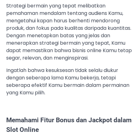
Strategi bermain yang tepat melibatkan
pemahaman mendalam tentang audiens Kamu,
mengetahui kapan harus berhenti mendorong
produk, dan fokus pada kualitas daripada kuantitas.
Dengan menetapkan batas yang jelas dan
menerapkan strategi bermain yang tepat, Kamu
dapat memastikan bahwa bisnis online Kamu tetap
segar, relevan, dan menginspirasi.
Ingatlah bahwa kesuksesan tidak selalu diukur
dengan seberapa lama Kamu bekerja, tetapi
seberapa efektif Kamu bermain dalam permainan
yang Kamu pilih.
Memahami Fitur Bonus dan Jackpot dalam
Slot Online