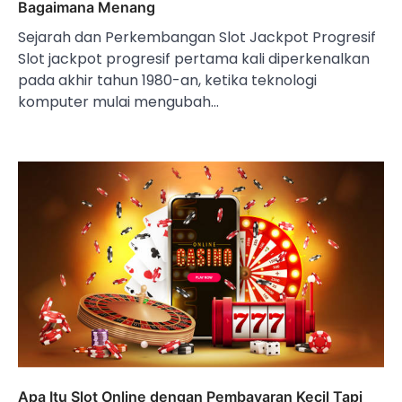
Bagaimana Menang
Sejarah dan Perkembangan Slot Jackpot Progresif
Slot jackpot progresif pertama kali diperkenalkan
pada akhir tahun 1980-an, ketika teknologi
komputer mulai mengubah…
Apa Itu Slot Online dengan Pembayaran Kecil Tapi