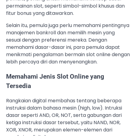
permainan slot, seperti simbol-simbol khusus dan
fitur bonus yang ditawarkan.
Selain itu, pemula juga perlu memahami pentingnya
manajemen bankroll dan memilih mesin yang
sesuai dengan preferensi mereka. Dengan
memahami dasar-dasar ini, para pemula dapat
menikmati pengalaman bermain slot online dengan
lebih percaya diri dan menyenangkan.
Memahami Jenis Slot Online yang
Tersedia
Rangkaian digital membahas tentang beberapa
instruksi dalam bahasa mesin (high, low). Intruksi
dasar seperti AND, OR, NOT, serta gabungan dari
ketiga instruksi dasar tersebut, yaitu NAND, NOR,
XOR, XNOR, merupakan elemen-elemen dari