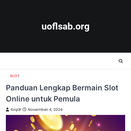
Skip
to
content
uoflsab.org
SLOT
Panduan Lengkap Bermain Slot
Online untuk Pemula
4zqdf
November 4, 2024