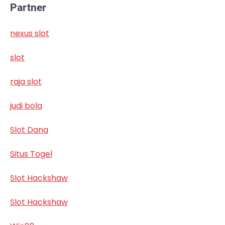
Partner
nexus slot
slot
raja slot
judi bola
Slot Dana
Situs Togel
Slot Hackshaw
Slot Hackshaw