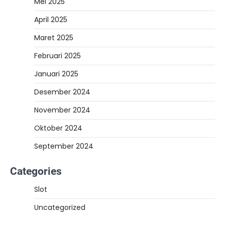
Mei 2025
April 2025
Maret 2025
Februari 2025
Januari 2025
Desember 2024
November 2024
Oktober 2024
September 2024
Categories
Slot
Uncategorized