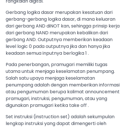
rangkaian digital.
Gerbang logika dasar merupakan kesatuan dari
gerbang-gerbang logika dasar, di mana keluaran
dari gerbang AND diNOT kan, sehingga prinsip kerja
dari gerbang NAND merupakan kebalikan dari
gerbang AND. Outputnya memberikan keadaan
level logic 0 pada outputnya jika dan hanya jika
keadaan semua inputnya berlogika 1 .
Pada penerbangan, pramugari memiliki tugas
utama untuk menjaga keselamatan penumpang.
Salah satu upaya menjaga keselamatan
penumpang adalah dengan memberikan informasi
atau pengumuman berupa kalimat announcement
pramugari, instruksi, pengumuman, atau yang
digunakan pramugari ketika take off .
Set instruksi (instruction set) adalah sekumpulan
lengkap instruksi yang dapat dimengerti oleh