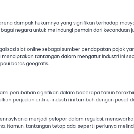
karena dampak hukumnya yang signifikan terhadap masy
rbagai negara untuk melindungi pemain dari kecanduan ju
egalisasi slot online sebagai sumber pendapatan pajak ya
i menciptakan tantangan dalam mengatur industri ini se
aui batas geografis.
alami perubahan signifikan dalam beberapa tahun terakhir
n perjudian online, industri ini tumbuh dengan pesat d
ennsylvania menjadi pelopor dalam regulasi, menawarka
a. Namun, tantangan tetap ada, seperti perlunya melind