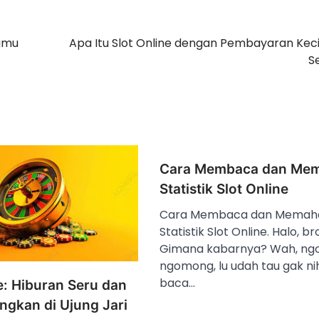
Kamu
Apa Itu Slot Online dengan Pembayaran Keci
S
Cara Membaca dan Me
Statistik Slot Online
Cara Membaca dan Memah
Statistik Slot Online. Halo, br
Gimana kabarnya? Wah, n
ngomong, lu udah tau gak ni
baca…
e: Hiburan Seru dan
gkan di Ujung Jari