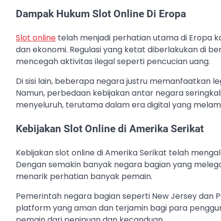
Dampak Hukum Slot Online Di Eropa
Slot online
telah menjadi perhatian utama di Eropa 
dan ekonomi. Regulasi yang ketat diberlakukan di be
mencegah aktivitas ilegal seperti pencucian uang.
Di sisi lain, beberapa negara justru memanfaatkan l
Namun, perbedaan kebijakan antar negara seringkal
menyeluruh, terutama dalam era digital yang melamp
Kebijakan Slot Online di Amerika Serikat
Kebijakan slot online di Amerika Serikat telah meng
Dengan semakin banyak negara bagian yang melegalka
menarik perhatian banyak pemain.
Pemerintah negara bagian seperti New Jersey dan P
platform yang aman dan terjamin bagi para penggun
pemain dari penipuan dan kecanduan.