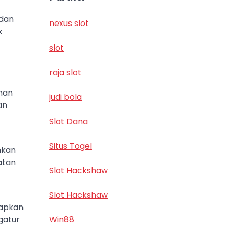
 dan
nexus slot
k
slot
raja slot
uhan
judi bola
an
Slot Dana
Situs Togel
hkan
atan
Slot Hackshaw
Slot Hackshaw
dapkan
Win88
gatur