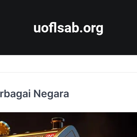
uoflsab.org
erbagai Negara