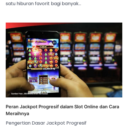
satu hiburan favorit bagi banyak…
Peran Jackpot Progresif dalam Slot Online dan Cara
Meraihnya
Pengertian Dasar Jackpot Progresif