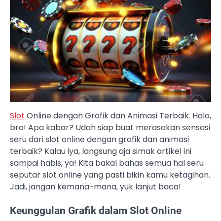
Slot
Online dengan Grafik dan Animasi Terbaik. Halo,
bro! Apa kabar? Udah siap buat merasakan sensasi
seru dari slot online dengan grafik dan animasi
terbaik? Kalau iya, langsung aja simak artikel ini
sampai habis, ya! Kita bakal bahas semua hal seru
seputar slot online yang pasti bikin kamu ketagihan.
Jadi, jangan kemana-mana, yuk lanjut baca!
Keunggulan Grafik dalam Slot Online