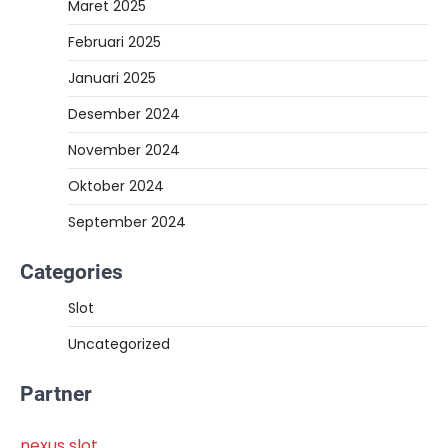
Maret 2025
Februari 2025
Januari 2025
Desember 2024
November 2024
Oktober 2024
September 2024
Categories
Slot
Uncategorized
Partner
nexus slot