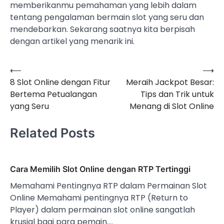
memberikanmu pemahaman yang lebih dalam
tentang pengalaman bermain slot yang seru dan
mendebarkan. Sekarang saatnya kita berpisah
dengan artikel yang menarik ini.
⟵
⟶
Navigasi
8 Slot Online dengan Fitur
Meraih Jackpot Besar:
pos
Bertema Petualangan
Tips dan Trik untuk
yang Seru
Menang di Slot Online
Related Posts
Cara Memilih Slot Online dengan RTP Tertinggi
Memahami Pentingnya RTP dalam Permainan Slot
Online Memahami pentingnya RTP (Return to
Player) dalam permainan slot online sangatlah
krusial bagi para pemain.…