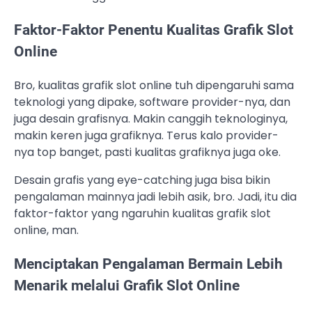
Faktor-Faktor Penentu Kualitas Grafik Slot
Online
Bro, kualitas grafik slot online tuh dipengaruhi sama
teknologi yang dipake, software provider-nya, dan
juga desain grafisnya. Makin canggih teknologinya,
makin keren juga grafiknya. Terus kalo provider-
nya top banget, pasti kualitas grafiknya juga oke.
Desain grafis yang eye-catching juga bisa bikin
pengalaman mainnya jadi lebih asik, bro. Jadi, itu dia
faktor-faktor yang ngaruhin kualitas grafik slot
online, man.
Menciptakan Pengalaman Bermain Lebih
Menarik melalui Grafik Slot Online