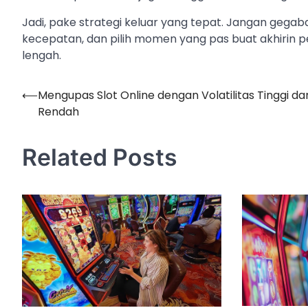
Jadi, pake strategi keluar yang tepat. Jangan gegabah
kecepatan, dan pilih momen yang pas buat akhirin pe
lengah.
⟵
Mengupas Slot Online dengan Volatilitas Tinggi da
Navigasi
Rendah
pos
Related Posts