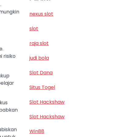
.
 mungkin
nexus slot
slot
raja slot
e.
 risiko
judi bola
Slot Dana
ukup
elajar
Situs Togel
Slot Hackshaw
okus
ebabkan
Slot Hackshaw
abiskan
Win88
a untuk