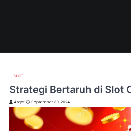
Skip
to
content
SLOT
Strategi Bertaruh di Slot
4zqdf
September 30, 2024