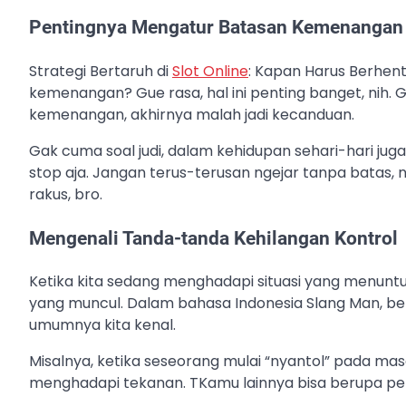
Pentingnya Mengatur Batasan Kemenangan
Strategi Bertaruh di
Slot Online
: Kapan Harus Berhent
kemenangan? Gue rasa, hal ini penting banget, nih. G
kemenangan, akhirnya malah jadi kecanduan.
Gak cuma soal judi, dalam kehidupan sehari-hari juga,
stop aja. Jangan terus-terusan ngejar tanpa batas, na
rakus, bro.
Mengenali Tanda-tanda Kehilangan Kontrol
Ketika kita sedang menghadapi situasi yang menunt
yang muncul. Dalam bahasa Indonesia Slang Man, b
umumnya kita kenal.
Misalnya, ketika seseorang mulai “nyantol” pada mas
menghadapi tekanan. TKamu lainnya bisa berupa peru