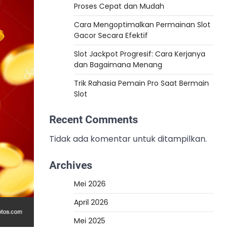
Proses Cepat dan Mudah
Cara Mengoptimalkan Permainan Slot
Gacor Secara Efektif
Slot Jackpot Progresif: Cara Kerjanya
dan Bagaimana Menang
Trik Rahasia Pemain Pro Saat Bermain
Slot
Recent Comments
Tidak ada komentar untuk ditampilkan.
Archives
Mei 2026
April 2026
Mei 2025