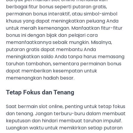
berbagai fitur bonus seperti putaran gratis,
permainan bonus interaktif, atau simbol-simbol
khusus yang dapat meningkatkan peluang Anda
untuk meraih kemenangan. Manfaatkan fitur-fitur
bonus ini dengan bijak dan pelajari cara
memanfaatkannya sebaik mungkin. Misalnya,
putaran gratis dapat membantu Anda
meningkatkan saldo Anda tanpa harus memasang
taruhan tambahan, sementara permainan bonus
dapat memberikan kesempatan untuk
memenangkan hadiah besar.
Tetap Fokus dan Tenang
Saat bermain slot online, penting untuk tetap fokus
dan tenang. Jangan terburu-buru dalam membuat
keputusan dan hindari membuat taruhan impulsif.
Luangkan waktu untuk memikirkan setiap putaran