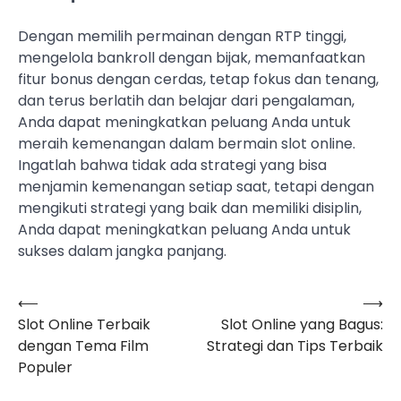
Dengan memilih permainan dengan RTP tinggi,
mengelola bankroll dengan bijak, memanfaatkan
fitur bonus dengan cerdas, tetap fokus dan tenang,
dan terus berlatih dan belajar dari pengalaman,
Anda dapat meningkatkan peluang Anda untuk
meraih kemenangan dalam bermain slot online.
Ingatlah bahwa tidak ada strategi yang bisa
menjamin kemenangan setiap saat, tetapi dengan
mengikuti strategi yang baik dan memiliki disiplin,
Anda dapat meningkatkan peluang Anda untuk
sukses dalam jangka panjang.
⟵
⟶
Navigasi
Slot Online Terbaik
Slot Online yang Bagus:
pos
dengan Tema Film
Strategi dan Tips Terbaik
Populer