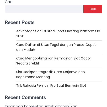
Cari
Cari
Recent Posts
Advantages of Trusted Sports Betting Platforms in
2026
Cara Daftar di Situs Togel dengan Proses Cepat
dan Mudah
Cara Mengoptimalkan Permainan Slot Gacor
Secara Efektif
Slot Jackpot Progresif: Cara Kerjanya dan
Bagaimana Menang
Trik Rahasia Pemain Pro Saat Bermain Slot
Recent Comments
Tidak ada komentar untuk ditampilkan.