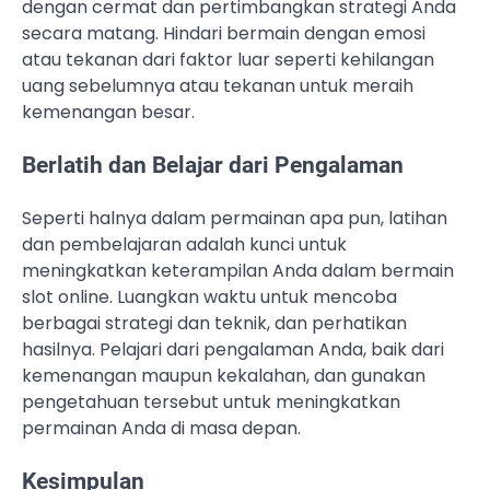
dengan cermat dan pertimbangkan strategi Anda
secara matang. Hindari bermain dengan emosi
atau tekanan dari faktor luar seperti kehilangan
uang sebelumnya atau tekanan untuk meraih
kemenangan besar.
Berlatih dan Belajar dari Pengalaman
Seperti halnya dalam permainan apa pun, latihan
dan pembelajaran adalah kunci untuk
meningkatkan keterampilan Anda dalam bermain
slot online. Luangkan waktu untuk mencoba
berbagai strategi dan teknik, dan perhatikan
hasilnya. Pelajari dari pengalaman Anda, baik dari
kemenangan maupun kekalahan, dan gunakan
pengetahuan tersebut untuk meningkatkan
permainan Anda di masa depan.
Kesimpulan