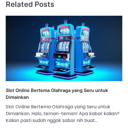
Related Posts
Slot Online Bertema Olahraga yang Seru untuk
Dimainkan
Slot Online Bertema Olahraga yang Seru untuk
Dimainkan. Halo, teman-teman! Apa kabar kalian?
Kalian pasti sudah nggak sabar nih buat…